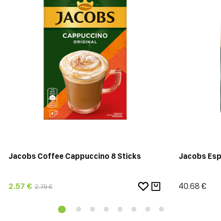
Jacobs Coffee Cappuccino 8 Sticks
Jacobs Esp
2.57 €
40.68 €
2.79 €