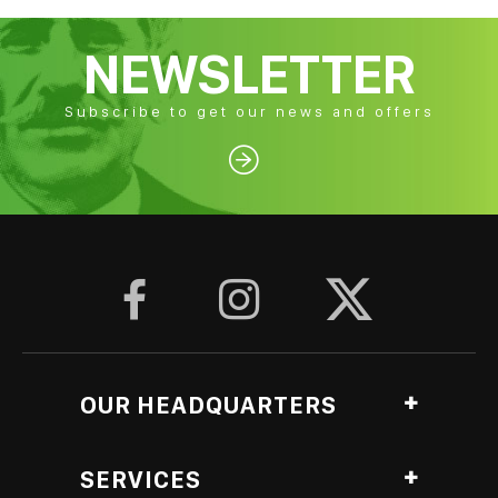
NEWSLETTER
Subscribe to get our news and offers




OUR HEADQUARTERS
Ag. Georgiou, Anthopyrgos, Pyrgos Ileias, Greece
SERVICES
Roasting Lab branch