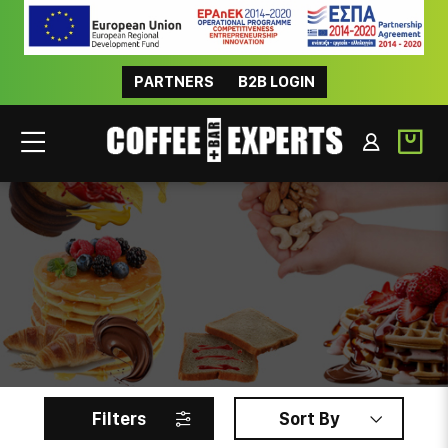
PARTNERS
B2B LOGIN
SWEET SNACKS
Filters
Sort By