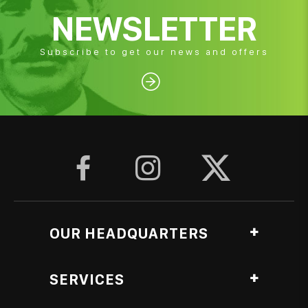
NEWSLETTER
Subscribe to get our news and offers




OUR HEADQUARTERS
Ag. Georgiou, Anthopyrgos, Pyrgos Ileias, Greece
SERVICES
Roasting Lab branch
Lampeti