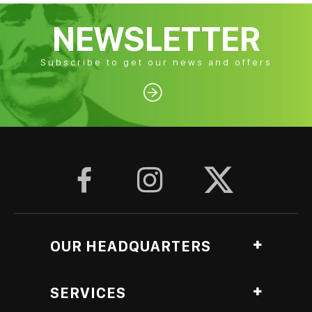
NEWSLETTER
Subscribe to get our news and offers




OUR HEADQUARTERS
Ag. Georgiou, Anthopyrgos, Pyrgos Ileias, Greece
SERVICES
Roasting Lab branch