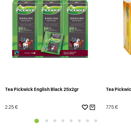
Tea Pickwick English Black 25x2gr
Tea Pickwic
2.25 €
7.75 €