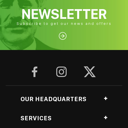
NEWSLETTER
Subscribe to get our news and offers




OUR HEADQUARTERS
Ag. Georgiou, Anthopyrgos, Pyrgos Ileias, Greece
SERVICES
Roasting Lab branch