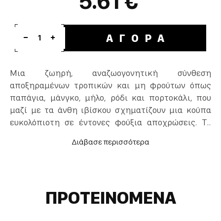
5.61 €
ΑΓΟΡΑ
1
Μια ζωηρή, αναζωογονητική σύνθεση
αποξηραμένων τροπικών και μη φρούτων όπως
παπάγια, μάνγκο, μήλο, ρόδι και πορτοκάλι, που
μαζί με τα άνθη ιβίσκου σχηματίζουν μια κούπα
ευκολόπιοτη σε έντονες φούξια αποχρώσεις. Τα
γλυκόξινα αρώματα κυριαρχούν και δένουν
απόλυτα είτε τα απολαύσετε ως ζεστό είτε ως κρύο
τσάι.
ΠΡΟΤΕΙΝΟΜΕΝΑ