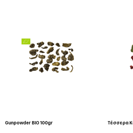
Gunpowder BIO 100gr
Τέσσερα Κ