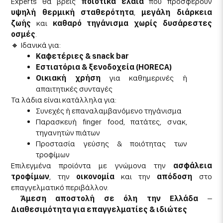
Experts θα βρεις
ποιοτικά έλαια
που προσφέρουν
υψηλή θερμική σταθερότητα
,
μεγάλη διάρκεια
ζωής
και
καθαρό τηγάνισμα χωρίς δυσάρεστες
οσμές
.
🔸 Ιδανικά για:
Καφετέριες & snack bar
Εστιατόρια & ξενοδοχεία (HORECA)
Οικιακή χρήση
για καθημερινές ή
απαιτητικές συνταγές
Τα λάδια είναι κατάλληλα για:
Συνεχές ή επαναλαμβανόμενο τηγάνισμα
Παρασκευή finger food, πατάτες, σνακ,
τηγανητών πιάτων
Προστασία γεύσης & ποιότητας των
τροφίμων
Επιλεγμένα προϊόντα με γνώμονα την
ασφάλεια
τροφίμων
, την
οικονομία
και την
απόδοση
στο
επαγγελματικό περιβάλλον.
Άμεση αποστολή σε όλη την Ελλάδα
–
Διαθεσιμότητα για επαγγελματίες & ιδιώτες