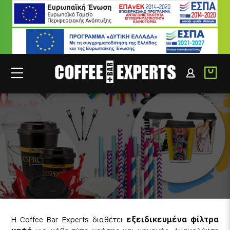
ΦΙΛΤΡΑ
ΣΥΝΕΡΓΑΤΕΣ
ΣΥΝΔΕΣΗ B2B
Η Coffee Bar Experts διαθέτει
εξειδικευμένα φίλτρα