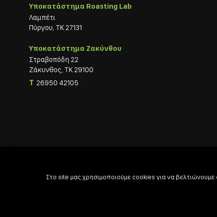
Υποκατάστημα Roasting Lab
Λαμπέτι
Πύργου, ΤΚ 27131
Υποκατάστημα Ζακύνθου
Στραβοπόδη 22
Ζάκυνθος, ΤΚ 29100
T
26950 42105
Στο site μας χρησιμοποιούμε cookies για να βελτιώνουμε

Powered by

Developed with