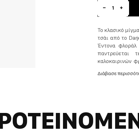
1
Το κλασικό μίγμα
τσάι από το Dar
Έντονα φλοράλ κούπα, με νότες λεμονιού και γιασεμιού, που
παντρεύεται 
καλοκαιρινών φ
για τις αισθήσει
ΡΟΤΕΙΝΟΜΕ