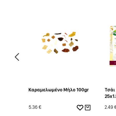
ey
Καραμελωμένο Μήλο 100gr
Τσάι
25x1.
5.36 €
2.49 