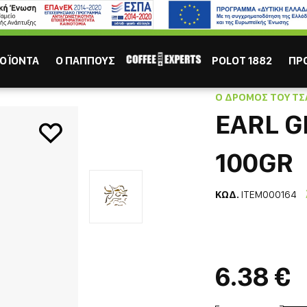
ΙΣΩΣ ΣΕ ΕΝΔΙΑΦΕΡΟΥΝ
Καφες
Σοκολάτα
Χυμός
Τσάι
ΟΪΟΝΤΑ
Ο ΠΑΠΠΟΥΣ
POLOT 1882
ΠΡ
y Του Μαχαραγιά 100gr
Ο ΔΡΌΜΟΣ ΤΟΥ ΤΣ
EARL G
100GR
ΚΩΔ.
ITEM000164
ΕΣΠΡΕΣΣΟ
ΕΛΛΗΝ
6.38 €