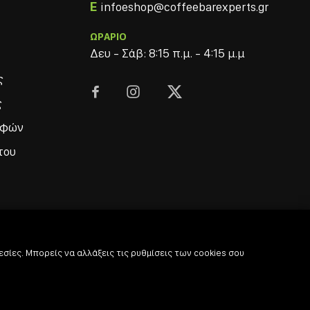
E
infoeshop@coffeebarexperts.gr
ΩΡΑΡΙΟ
Δευ - Σάβ: 8:15 π.μ. - 4:15 μ.μ
ς



ς
οφών
του
σίες. Μπορείς να αλλάξεις τις ρυθμίσεις των cookies σου
© 2022
-2026 Coffee & Bar Experts