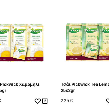
 Pickwick Χαμομήλι
Τσάι Pickwick Tea Lem
5gr
25x2gr
€
2.25 €