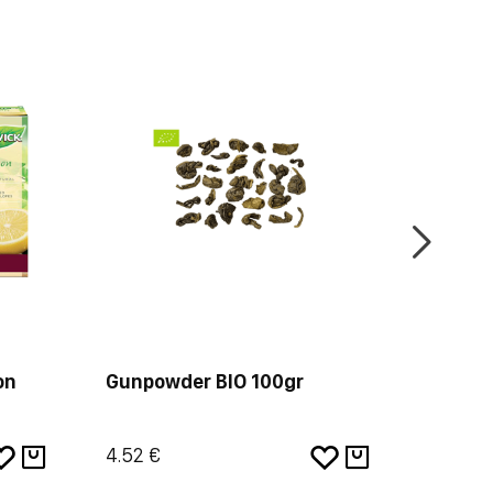
on
Gunpowder BIO 100gr
Τσάι Τ
4.52 €
5.88 €