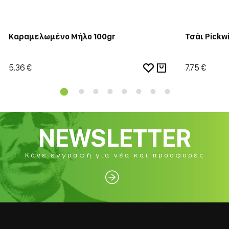
Καραμελωμένο Μήλο 100gr
Τσάι Pickwi
5.36 €
7.75 €
NEWSLETTER
Κάνε εγγραφή για νέα και προσφορές
