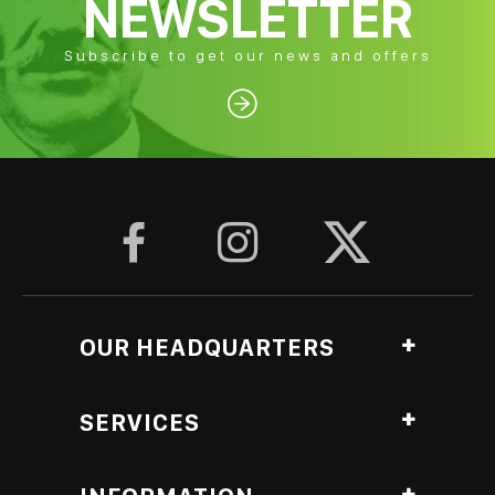
NEWSLETTER
Subscribe to get our news and offers




OUR HEADQUARTERS
Ag. Georgiou, Anthopyrgos, Pyrgos Ileias, Greece
SERVICES
Roasting Lab branch
Lampeti
Coffee Production
Pyrgou, ZIP 37131