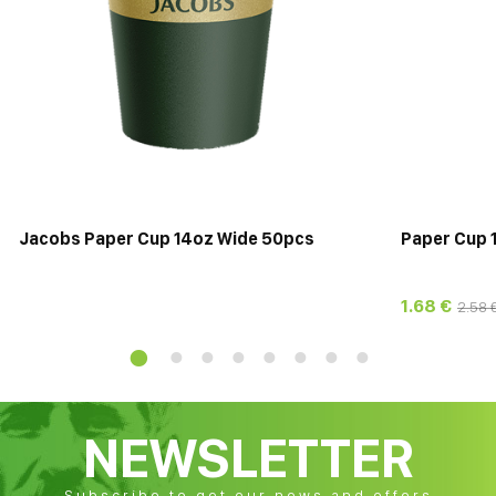
Jacobs Paper Cup 14oz Wide 50pcs
Paper Cup 
1.68 €
2.58 
NEWSLETTER
Subscribe to get our news and offers