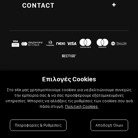
Stavropodi 22
CONTACT
Barista Training
Contact
Zakynthos, ZIP 29100
Bartender Training
Blog
T
26210 20133
Seminars
Career
E
infoeshop@coffeebarexperts.gr
Additional Services
Shipping methods
Hours
Payment methods
Mon - Sat: 8:15 a.m - 4:15 p.m
Privacy policy
Return policy
© 2022
-2026 Coffee & Bar Experts
Cookies Policy
Επιλογές Cookies
Terms of use
Στο site μας χρησιμοποιούμε cookies για να βελτιώνουμε συνεχώς
την εμπειρία σας & να σας προσφέρουμε εξατομικευμένες

Powered by

Developed with
υπηρεσίες. Μπορείς να αλλάξεις τις ρυθμίσεις των cookies σου ανά
πάσα στιγμή.
Πολιτική Cookies
Πληροφορίες & Ρυθμίσεις
Αποδοχή Όλων