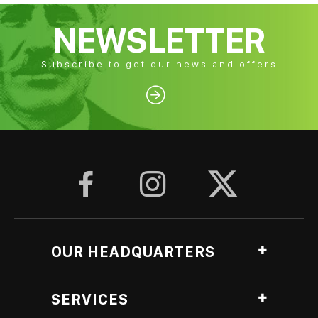
NEWSLETTER
Subscribe to get our news and offers




OUR HEADQUARTERS
Ag. Georgiou, Anthopyrgos, Pyrgos Ileias, Greece
SERVICES
Roasting Lab branch