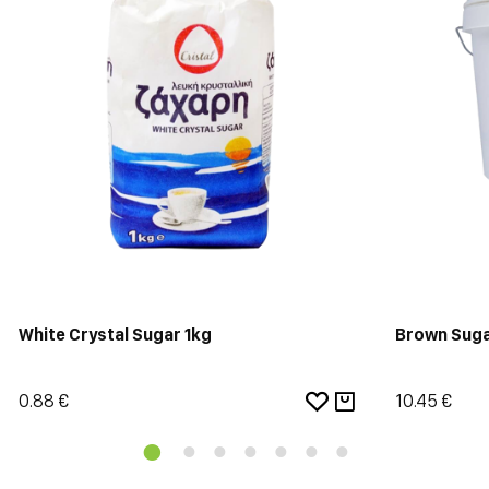
White Crystal Sugar 1kg
Brown Suga
0.88 €
10.45 €