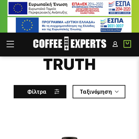
THE BITTER
ΣΥΝΕΡΓΑΤΕΣ
ΣΥΝΔΕΣΗ B2B
TRUTH
Φίλτρα
Ταξινόμηση