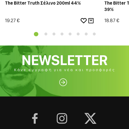
The Bitter Truth Σέλινο 200ml 44%
The Bitter 
39%
19.27 €
18.87 €
NEWSLETTER
Κάνε εγγραφή για νέα και προσφορές



