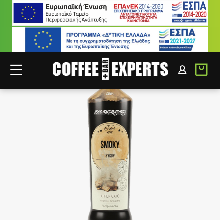
ΣΥΝΕΡΓΑΤΕΣ
ΣΥΝΔΕΣΗ B2B
-
35
%