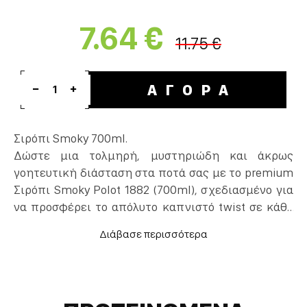
7.64 €
11.75 €
ΑΓΟΡΑ
1
Σιρόπι Smoky 700ml.
Δώστε μια τολμηρή, μυστηριώδη και άκρως
γοητευτική διάσταση στα ποτά σας με το premium
Σιρόπι Smoky Polot 1882 (700ml), σχεδιασμένο για
να προσφέρει το απόλυτο καπνιστό twist σε κάθε
ποτήρι. Αυτό το μοναδικό σιρόπι για κοκτέιλ
αναπαράγει αριστοτεχνικά τα πλούσια, βαθιά
αρώματα του ξύλου και του καπνού, ισορροπώντας
ιδανικά με μια απαλή, υπόγλυκη επίγευση.
Αποτελεί ένα κορυφαίο επαγγελματικό σιρόπι