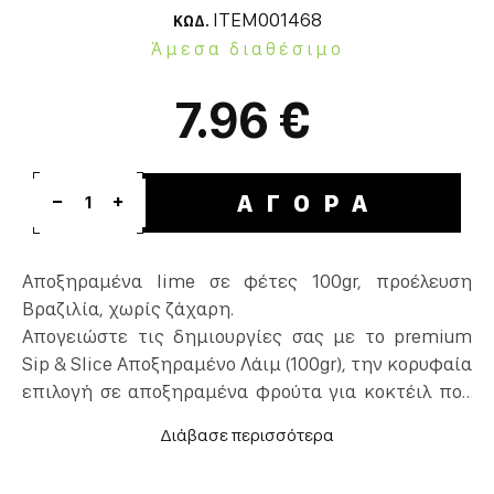
ITEM001468
ΚΩΔ.
Άμεσα διαθέσιμο
7.96 €
ΑΓΟΡΑ
1
Αποξηραμένα lime σε φέτες 100gr, προέλευση
Βραζιλία, χωρίς ζάχαρη.
Απογειώστε τις δημιουργίες σας με το premium
Sip & Slice Αποξηραμένο Λάιμ (100gr), την κορυφαία
επιλογή σε αποξηραμένα φρούτα για κοκτέιλ που
εξασφαλίζει επαγγελματικό αποτέλεσμα σε κάθε
ποτήρι. Κάθε συσκευασία περιέχει 100% φυσικές
φέτες λάιμ προέλευσης Βραζιλίας χωρίς ζάχαρη,