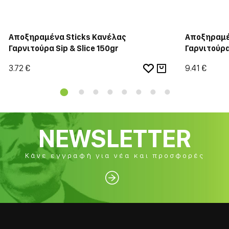
Αποξηραμένα Sticks Κανέλας
Αποξηραμέ
Γαρνιτούρα Sip & Slice 150gr
Γαρνιτούρα 
3.72 €
9.41 €
NEWSLETTER
Κάνε εγγραφή για νέα και προσφορές
