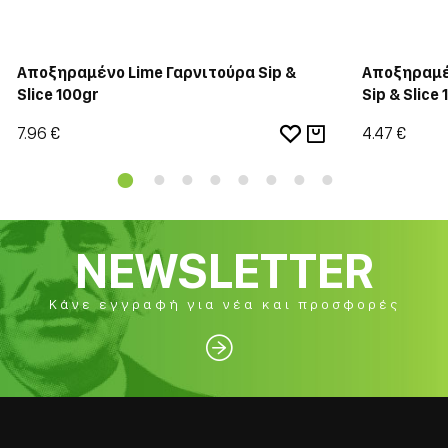
Αποξηραμένο Lime Γαρνιτούρα Sip &
Αποξηραμέ
Slice 100gr
Sip & Slice
7.96 €
4.47 €
NEWSLETTER
Κάνε εγγραφή για νέα και προσφορές
