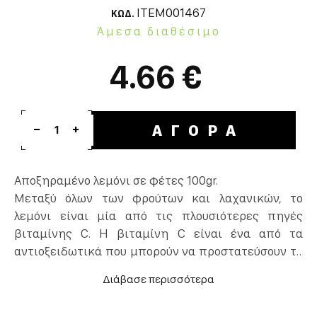
ITEM001467
ΚΩΔ.
Άμεσα διαθέσιμο
4.66 €
ΑΓΟΡΑ
1
Αποξηραμένο λεμόνι σε φέτες 100gr.
Μεταξύ όλων των φρούτων και λαχανικών, το
λεμόνι είναι μία από τις πλουσιότερες πηγές
βιταμίνης C. Η βιταμίνη C είναι ένα από τα
αντιοξειδωτικά που μπορούν να προστατεύσουν το
σώμα σας από βλάβες των ελεύθερων ριζών. Οι
ελεύθερες ρίζες μπορεί να είναι επιβλαβείς σε
ασθένειες όπως ο καρκίνος, οι καρδιακές