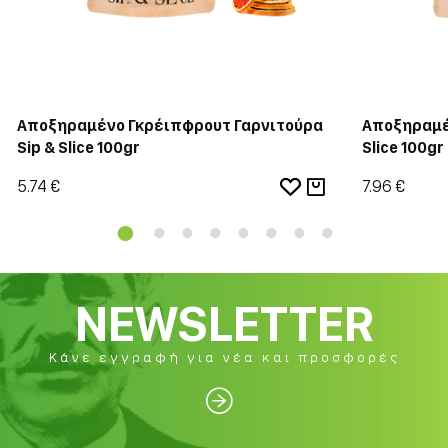
Αποξηραμένο Γκρέιπφρουτ Γαρνιτούρα
Αποξηραμέν
Sip & Slice 100gr
Slice 100gr
5.74 €
7.96 €
NEWSLETTER
Κάνε εγγραφή για νέα και προσφορές
