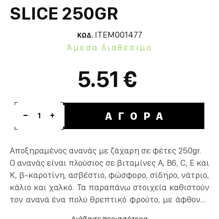
SLICE 250GR
ITEM001477
ΚΩΔ.
Άμεσα διαθέσιμο
5.51 €
ΑΓΟΡΑ
1
Αποξηραμένος ανανάς με ζάχαρη σε φέτες 250gr.
Ο ανανάς είναι πλούσιος σε βιταμίνες Α, Β6, C, E και
Κ, β-καροτίνη, ασβέστιο, φώσφορο, σίδηρο, νάτριο,
κάλιο και χαλκό. Τα παραπάνω στοιχεία καθιστούν
τον ανανά ένα πολύ θρεπτικό φρούτο, με άφθονες
φαρμακευτικές ιδιότητες. Προστατεύει από τον