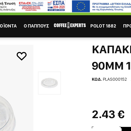
ΙΣΩΣ ΣΕ ΕΝΔΙΑΦΕΡΟΥΝ
Καφες
Σοκολάτα
Χυμός
Τσάι
ΟΪΟΝΤΑ
Ο ΠΑΠΠΟΥΣ
POLOT 1882
ΠΡ
 Διάφανο 90mm 100τμχ
ΚΑΠΑΚΙ
90MM 
ΚΩΔ.
PLAS000152
ΕΣΠΡΕΣΣΟ
ΕΛΛΗΝ
2.43 €