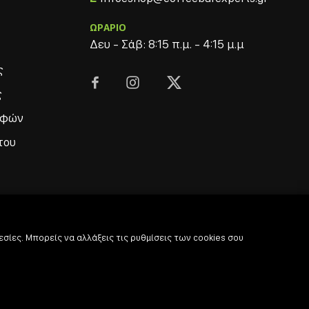
ΩΡΑΡΙΟ
Δευ - Σάβ: 8:15 π.μ. - 4:15 μ.μ
ς



ς
οφών
του
σίες. Μπορείς να αλλάξεις τις ρυθμίσεις των cookies σου
© 2022
-2026 Coffee & Bar Experts