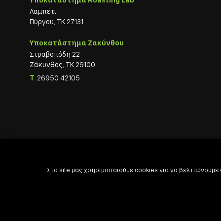
Υποκατάστημα Roasting Lab
Λαμπέτι
Πύργου, ΤΚ 27131
Υποκατάστημα Ζακύνθου
Στραβοπόδη 22
Ζάκυνθος, ΤΚ 29100
T
26950 42105
Στο site μας χρησιμοποιούμε cookies για να βελτιώνουμε

Powered by

Developed with