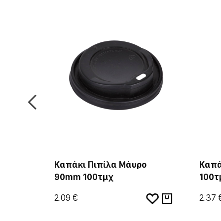
ό 90mm
Καπάκι Πιπίλα Μάυρο
Καπά
90mm 100τμχ
100τ
2.09 €
2.37 