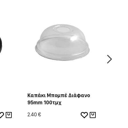
Καπάκι Μπομπέ Διάφανο
Καπάκ
95mm 100τμχ
100τμ
2.40 €
1.67 €