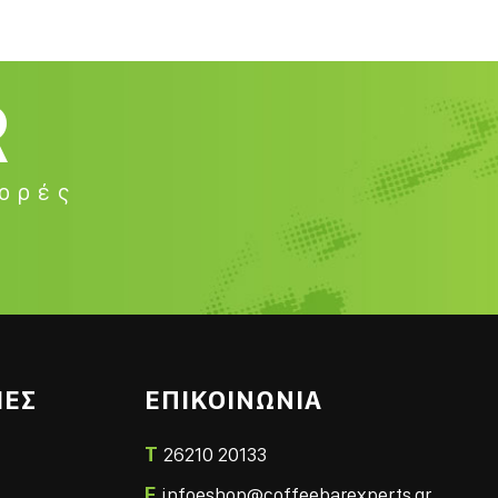
R
φορές
ΙΕΣ
ΕΠΙΚΟΙΝΩΝΙΑ
T
26210 20133
E
infoeshop@coffeebarexperts.gr