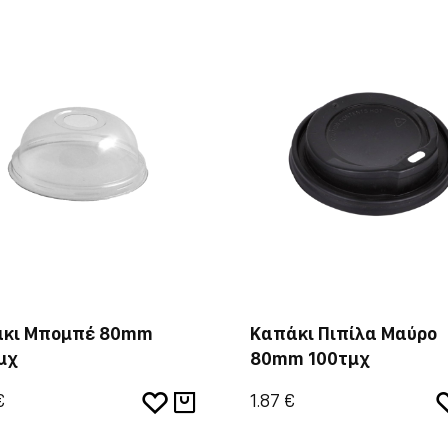
κι Μπομπέ 80mm
Καπάκι Πιπίλα Μαύρο
μχ
80mm 100τμχ
€
1.87 €