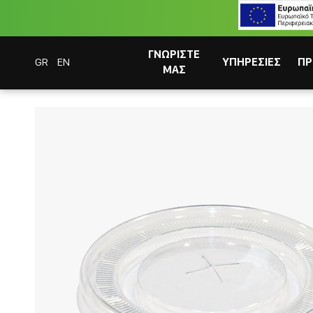
ΓΝΩΡΙΣΤΕ
GR
EN
ΥΠΗΡΕΣΙΕΣ
ΠΡ
ΜΑΣ
Coffee Bar Experts
Προϊοντα
Αναλωσιμα
Καπακια
Καπάκι Σταυρός
ΣΥΣΤΗΜΑΤΑ CAFITESSE
ΣΤΙΓΜΙΑΙΟΣ