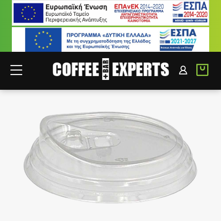
ΣΥΝΕΡΓΑΤΕΣ
ΣΥΝΔΕΣΗ B2B
-
35
%