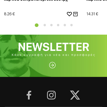
8.26 €
14.31 €
NEWSLETTER
Κάνε εγγραφή για νέα και προσφορές



