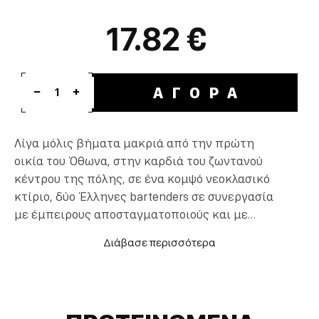
17.82 €
ΑΓΟΡΑ
1
Λίγα μόλις βήματα μακριά από την πρώτη
οικία του Όθωνα, στην καρδιά του ζωντανού
κέντρου της πόλης, σε ένα κομψό νεοκλασικό
κτίριο, δύο Έλληνες bartenders σε συνεργασία
με έμπειρους αποσταγματοποιούς και με
την έμπνευση του Ιωάννη Bούχερ η οποία
πέρασε στους σημερινούς του απογόνους,
δημιουργούν το νέο Αθηναϊκό Βερμούτ: το
Otto’s Athens Vermouth.
Υψηλής ποιότητας κρασί, αρωματίζεται