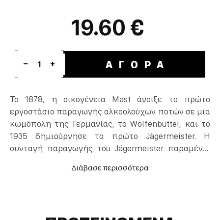
19.60 €
ΑΓΟΡΑ
1
Το 1878, η οικογένεια Mast άνοιξε το πρώτο
εργοστάσιο παραγωγής αλκοολούχων ποτών σε μια
κωμόπολη της Γερμανίας, το Wolfenbüttel, και το
1935 δημιούργησε το πρώτο Jägermeister. H
συνταγή παραγωγής του Jägermeister παραμένει
μυστική μέχρι και σήμερα - μόνο 3 άνθρωποι τη
γνωρίζουν σε όλο τον κόσμο. Κατά τη διάρκεια της
δεκαετίας του 1970 στις Η.Π.Α επικρατούσε ένα
ανατρεπτικό περιβάλλον. Ως αποτέλεσμα, κάποιοι
bartenders από τη Νέα Ορλεάνη αποφάσισαν να