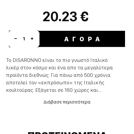
20.23 €
ΑΓΟΡΑ
1
To DISARONNO είναι το πιο γνωστό Ιταλικό
λικέρ στον κόσμο και ένα απο τα μεγαλύτερα
προϊόντα διεθνώς. Για πάνω από 500 χρόνια
αποτελεί τον «εκπρόσωπο» της Ιταλικής
κουλτούρας. Εξάγεται σε 160 χώρες και
είναι το αγαπημένο ποτό για εκατομμύρια
ανθρώπους μπροστά και πίσω από την μπάρα.
Βασισμένο σε μια συνταγή του 1525, ξεχωρίζει
χάρη στην πλούσια γεύση του και το μοναδικά
ξεχωριστό του άρωμα. Απολαμβάνεται σκέτο