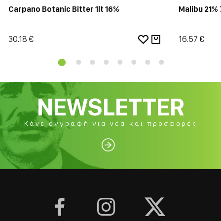
Carpano Botanic Bitter 1lt 16%
Malibu 21%
30.18 €
16.57 €
NEWSLETTER
Κάνε εγγραφή για νέα και προσφορές



