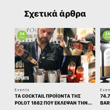
Σχετικά άρθρα
04
24
Μάρ
Φε
Events
Eve
ΤΑ COCKTAIL ΠΡΟΪΟΝΤΑ ΤΗΣ
74.
POLOT 1882 ΠΟΥ ΕΚΛΕΨΑΝ ΤΗΝ
BAR
ΠΑΡΑΣΤΑΣΗ!(ΒΙΝΤΕΟ)