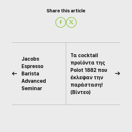
Share this article
Τα cocktail
Jacobs
προϊόντα της
Espressο
Polot 1882 που
Barista


έκλεψαν την
Advanced
παράσταση!
Seminar
(Βίντεο)