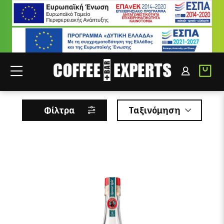
ROOSTER ROJO
ΣΥΝΕΡΓΑΤΕΣ
ΣΥΝΔΕΣΗ B2B
Φίλτρα
Ταξινόμηση