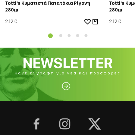
Totti's Κυματιστά Πατατάκια Ρίγανη
Totti's Κυ
280gr
280gr
2.12 €
2.12 €
NEWSLETTER
Κάνε εγγραφή για νέα και προσφορές



