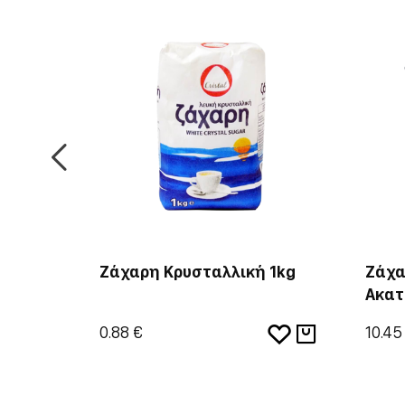
 150τμχ
Ζάχαρη Κρυσταλλική 1kg
Ζάχα
Ακατ
0.88 €
10.45