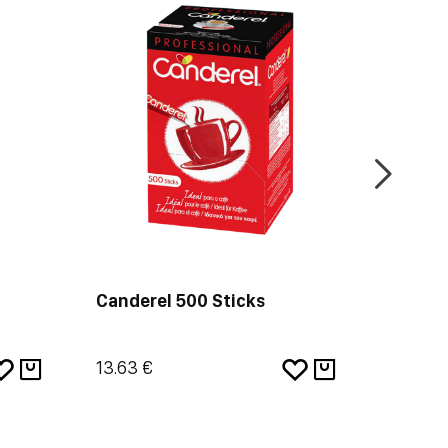
Canderel 500 Sticks
Cander
Sticks
13.63 €
9.68 €