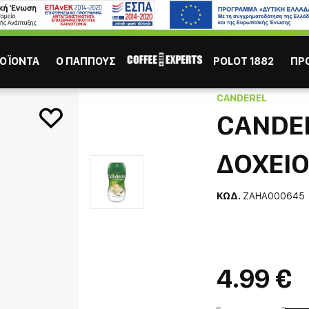
ΙΣΩΣ ΣΕ ΕΝΔΙΑΦΕΡΟΥΝ
Καφες
Σοκολάτα
Χυμός
Τσάι
ΟΪΟΝΤΑ
Ο ΠΑΠΠΟΥΣ
POLOT 1882
ΠΡ
een Stevia Δοχείο 75gr
CANDEREL
CANDER
ΔΟΧΕΙΟ
ΚΩΔ.
ZAHA000645
ΕΣΠΡΕΣΣΟ
ΕΛΛΗΝ
4.99 €