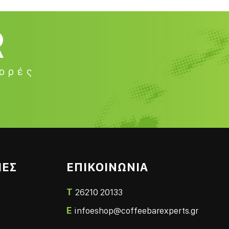
R
φορές
ΙΕΣ
ΕΠΙΚΟΙΝΩΝΙΑ
T
26210 20133
E
infoeshop@coffeebarexperts.gr