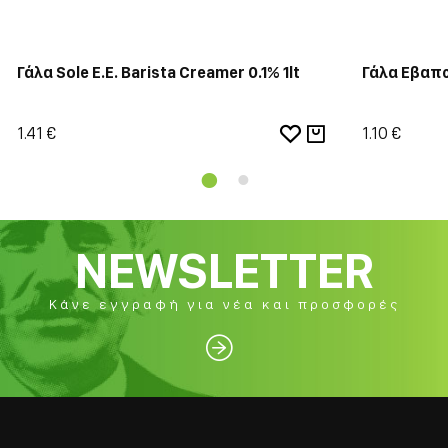
Γάλα Sole Ε.Ε. Barista Creamer 0.1% 1lt
Γάλα Εβαπο
1.41 €
1.10 €
NEWSLETTER
Κάνε εγγραφή για νέα και προσφορές
