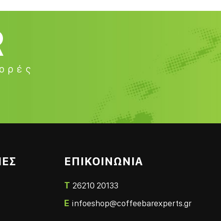
R
φορές
ΙΕΣ
ΕΠΙΚΟΙΝΩΝΙΑ
T
26210 20133
E
infoeshop@coffeebarexperts.gr