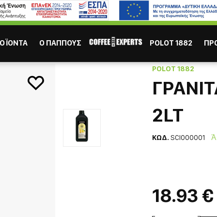
ΙΣΩΣ ΣΕ ΕΝΔΙΑΦΕΡΟΥΝ
Καφες
Σοκολάτα
Χυμός
Τσάι
ΟΪΟΝΤΑ
Ο ΠΑΠΠΟΥΣ
POLOT 1882
ΠΡ
ot 1882 2lt
POLOT 1882
ΓΡΑΝΙΤ
2LT
ΚΩΔ.
SCI000001
ΕΣΠΡΕΣΣΟ
ΕΛΛΗΝ
18.93 €