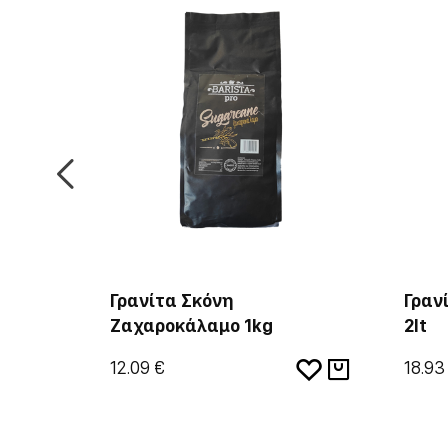
lot
Γρανίτα Σκόνη
Γραν
Ζαχαροκάλαμο 1kg
2lt
12.09 €
18.93