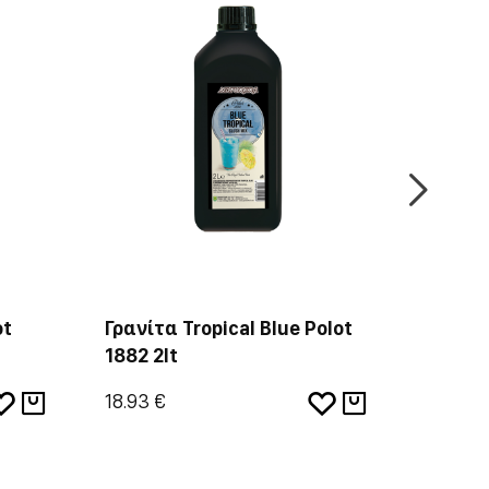
ot
Γρανίτα Tropical Blue Polot
Γρανίτ
1882 2lt
18.93 €
18.93 €