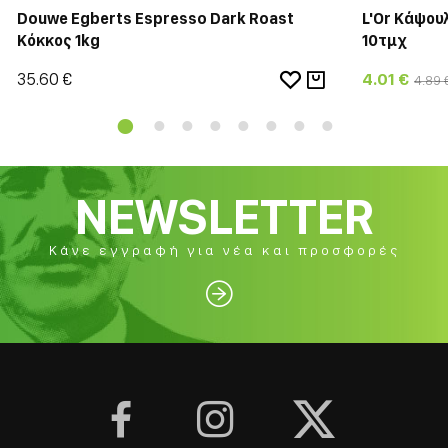
Douwe Egberts Espresso Dark Roast
L'Or Κάψου
Κόκκος 1kg
10τμχ
35.60 €
4.01 €
4.89 
NEWSLETTER
Κάνε εγγραφή για νέα και προσφορές



