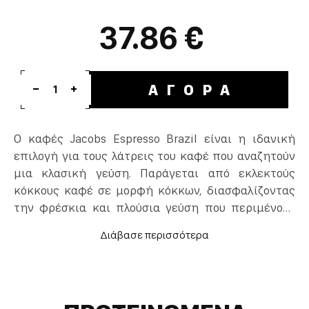
37.86 €
ΑΓΟΡΑ
1
Ο καφές Jacobs Espresso Brazil είναι η ιδανική
επιλογή για τους λάτρεις του καφέ που αναζητούν
μια κλασική γεύση. Παράγεται από εκλεκτούς
κόκκους καφέ σε μορφή κόκκων, διασφαλίζοντας
την φρέσκια και πλούσια γεύση που περιμένουν
όλοι οι απαιτητικοί καταναλωτές.
Το είδος καφέ είναι Espresso, προσφέροντας έναν
δυνατό και πυκνό καφέ που ενθουσιάζει.
Διατίθεται σε κόκκους, έτσι ώστε να μπορείτε να