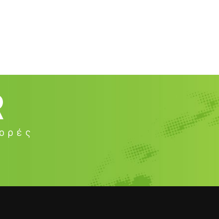
R
φορές