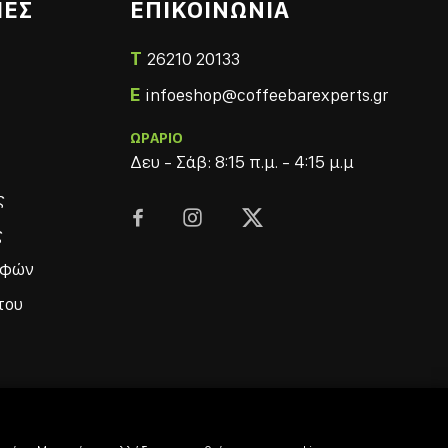
ΙΕΣ
ΕΠΙΚΟΙΝΩΝΙΑ
T
26210 20133
E
infoeshop@coffeebarexperts.gr
ΩΡΑΡΙΟ
Δευ - Σάβ: 8:15 π.μ. - 4:15 μ.μ
ς



ς
οφών
του