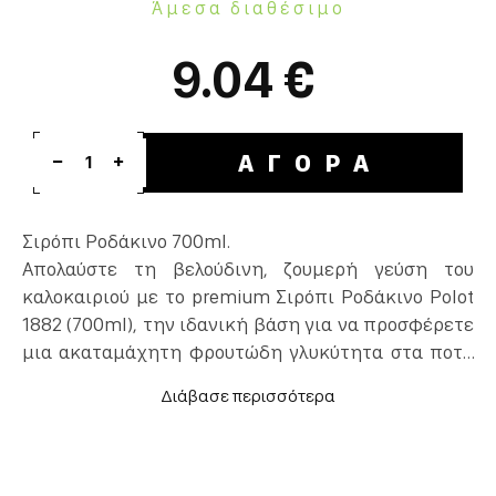
Άμεσα διαθέσιμο
9.04 €
ΑΓΟΡΑ
1
Σιρόπι Ροδάκινο 700ml.
Απολαύστε τη βελούδινη, ζουμερή γεύση του
καλοκαιριού με το premium Σιρόπι Ροδάκινο Polot
1882 (700ml), την ιδανική βάση για να προσφέρετε
μια ακαταμάχητη φρουτώδη γλυκύτητα στα ποτά
σας. Αυτό το κορυφαίο σιρόπι για κοκτέιλ αποδίδει
με απόλυτη ακρίβεια το πλούσιο, αρωματικό
προφίλ και τη γλυκιά σάρκα του ώριμου ροδάκινου,
αφήνοντας μια γεμάτη αίσθηση στο στόμα. Είναι
το πλέον απαραίτητο συστατικό για cocktail για να