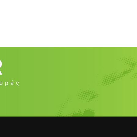
R
φορές