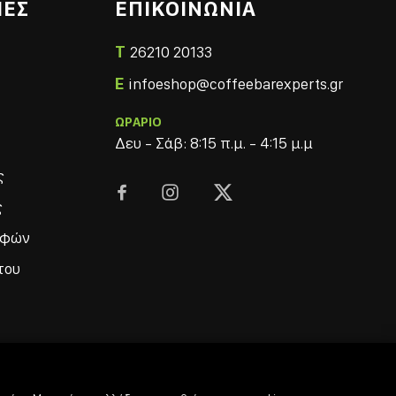
ΙΕΣ
ΕΠΙΚΟΙΝΩΝΙΑ
T
26210 20133
E
infoeshop@coffeebarexperts.gr
ΩΡΑΡΙΟ
Δευ - Σάβ: 8:15 π.μ. - 4:15 μ.μ
ς



ς
οφών
του