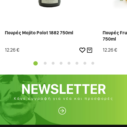
Πουρές Mojito Polot 1882 750ml
Πουρές Frui
750ml
12.26 €
12.26 €
NEWSLETTER
Κάνε εγγραφή για νέα και προσφορές
