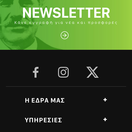
NEWSLETTER
Κάνε εγγραφή για νέα και προσφορές




Η ΕΔΡΑ ΜΑΣ
Αγ. Γεωργίου, Ανθόπυργος, Πύργος Ελλάδα
ΥΠΗΡΕΣΙΕΣ
Υποκατάστημα Roasting Lab
Λαμπέτι