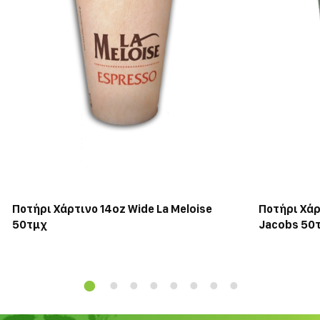
Ποτήρι Χάρτινο 14oz Wide La Meloise
Ποτήρι Χά
50τμχ
Jacobs 50