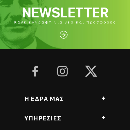
NEWSLETTER
Κάνε εγγραφή για νέα και προσφορές




Η ΕΔΡΑ ΜΑΣ
Αγ. Γεωργίου, Ανθόπυργος, Πύργος Ελλάδα
ΥΠΗΡΕΣΙΕΣ
Υποκατάστημα Roasting Lab
Λαμπέτι