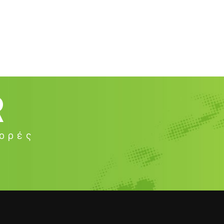
R
φορές