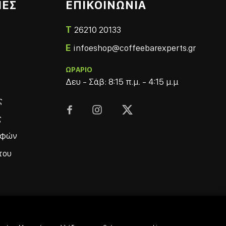
ΙΕΣ
ΕΠΙΚΟΙΝΩΝΙΑ
T
26210 20133
E
infoeshop@coffeebarexperts.gr
ΩΡΑΡΙΟ
Δευ - Σάβ: 8:15 π.μ. - 4:15 μ.μ
ς



ς
οφών
του