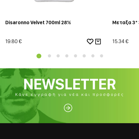
Disaronno Velvet 700ml 28%
Μεταξα 3*
19.80 €
15.34 €
NEWSLETTER
Κάνε εγγραφή για νέα και προσφορές
