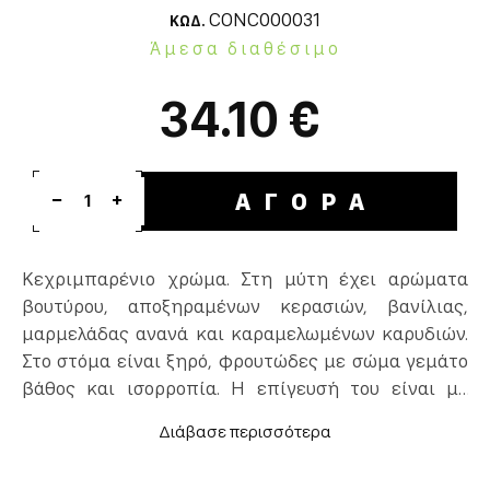
CONC000031
ΚΩΔ.
Άμεσα διαθέσιμο
34.10 €
ΑΓΟΡΑ
1
Κεχριμπαρένιο χρώμα. Στη μύτη έχει αρώματα
βουτύρου, αποξηραμένων κερασιών, βανίλιας,
μαρμελάδας ανανά και καραμελωμένων καρυδιών.
Στο στόμα είναι ξηρό, φρουτώδες με σώμα γεμάτο
βάθος και ισορροπία. Η επίγευσή του είναι με
νότες από κέικ καρότου, καρύδι, μόκα και μια
ισχυρή φρυγανισμένη γεύση που σιγά σιγά
ξεθωριάζει.