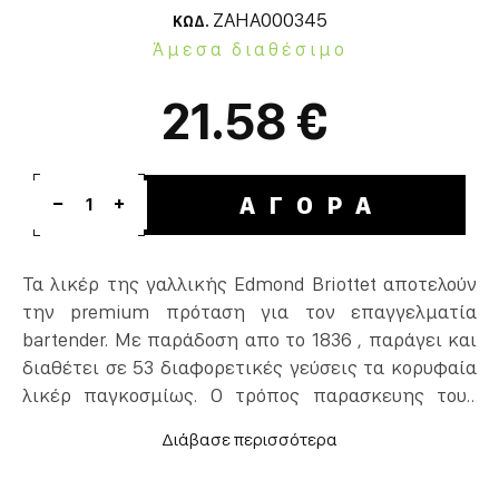
ZAHA000345
ΚΩΔ.
Άμεσα διαθέσιμο
21.58 €
ΑΓΟΡΑ
1
Τα λικέρ της γαλλικής Edmond Briottet αποτελούν
την premium πρόταση για τον επαγγελματία
bartender. Με παράδοση απο το 1836 , παράγει και
διαθέτει σε 53 διαφορετικές γεύσεις τα κορυφαία
λικέρ παγκοσμίως. Ο τρόπος παρασκευης τους
παραμένει παραδοσιακός απαιτώντας εως και 10
εβδομάδες αναμονής για την προετοιμασία τους.