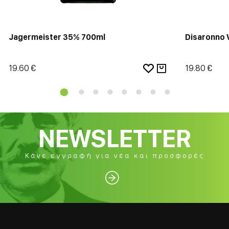
Jagermeister 35% 700ml
Disaronno 
19.60 €
19.80 €
NEWSLETTER
Κάνε εγγραφή για νέα και προσφορές
