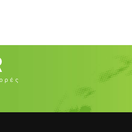
R
φορές