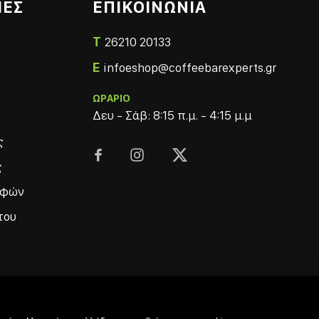
ΙΕΣ
ΕΠΙΚΟΙΝΩΝΙΑ
T
26210 20133
E
infoeshop@coffeebarexperts.gr
ΩΡΑΡΙΟ
Δευ - Σάβ: 8:15 π.μ. - 4:15 μ.μ
ς



ς
οφών
του