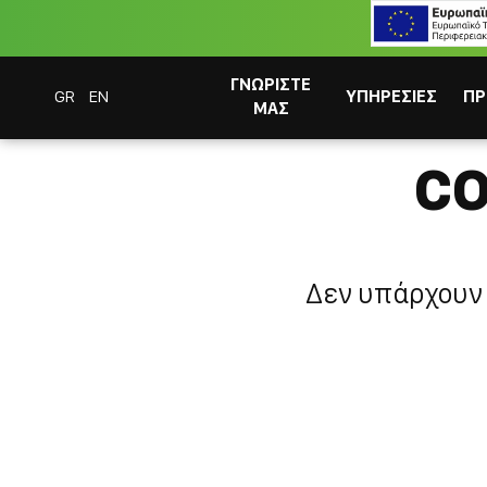
ΓΝΩΡΙΣΤΕ
GR
EN
ΥΠΗΡΕΣΙΕΣ
ΠΡ
ΜΑΣ
Coffee Bar Experts
Coffee & Bar Experts
CO
Δεν υπάρχουν 
ΣΥΣΤΗΜΑΤΑ CAFITESSE
ΣΤΙΓΜΙΑΙΟΣ