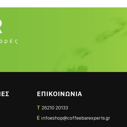
R
φορές
ΙΕΣ
ΕΠΙΚΟΙΝΩΝΙΑ
T
26210 20133
E
infoeshop@coffeebarexperts.gr