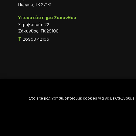
Πύργου, ΤΚ 27131
Υποκατάστημα Ζακύνθου
Στραβοπόδη 22
Ζάκυνθος, ΤΚ 29100
T
26950 42105
Στο site μας χρησιμοποιούμε cookies για να βελτιώνουμε

Powered by

Developed with