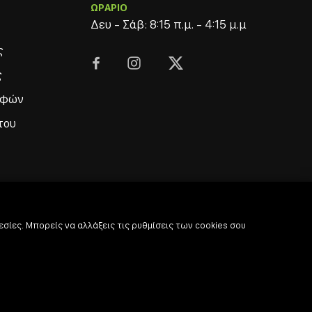
ΩΡΑΡΙΟ
Δευ - Σάβ: 8:15 π.μ. - 4:15 μ.μ
ς



ς
οφών
του
σίες. Μπορείς να αλλάξεις τις ρυθμίσεις των cookies σου
© 2022
-2026 Coffee & Bar Experts