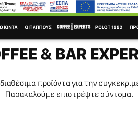
ΙΣΩΣ ΣΕ ΕΝΔΙΑΦΕΡΟΥΝ
Καφες
Σοκολάτα
Χυμός
Τσάι
ΟΪΟΝΤΑ
Ο ΠΑΠΠΟΥΣ
POLOT 1882
ΠΡ
FFEE & BAR EXPE
διαθέσιμα προϊόντα για την συγκεκριμ
ΕΣΠΡΕΣΣΟ
ΕΛΛΗΝ
Παρακαλούμε επιστρέψτε σύντομα.