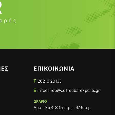
R
φορές
ΙΕΣ
ΕΠΙΚΟΙΝΩΝΙΑ
T
26210 20133
E
infoeshop@coffeebarexperts.gr
ΩΡΑΡΙΟ
Δευ - Σάβ: 8:15 π.μ. - 4:15 μ.μ