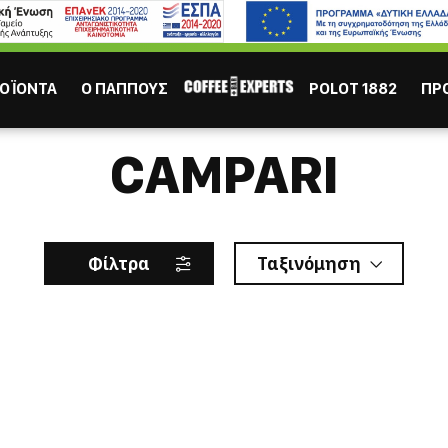
ΙΣΩΣ ΣΕ ΕΝΔΙΑΦΕΡΟΥΝ
Καφες
Σοκολάτα
Χυμός
Τσάι
ΟΪΟΝΤΑ
Ο ΠΑΠΠΟΥΣ
POLOT 1882
ΠΡ
CAMPARI
Φίλτρα
Ταξινόμηση
ΕΣΠΡΕΣΣΟ
ΕΛΛΗΝ